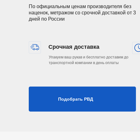
25
25,4
1"
39,7
По официальным ценам производителя без
наценок, метражом со срочной доставкой от 3
32
31,8
11/4"
50,8
дней по России
38
38,1
11/2"
57,1
51
50,8
2"
70,6
Срочная доставка
Упакуем ваш рукав и бесплатно доставим до
транспортной компании в день оплаты
Подобрать РВД