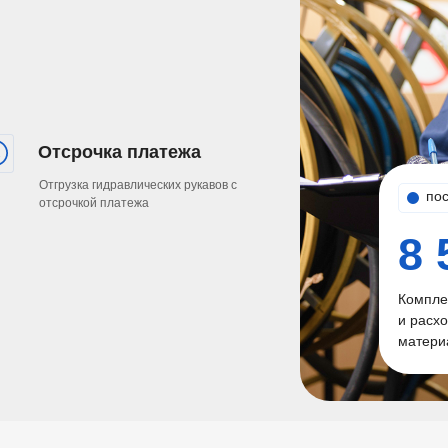
280
210
185
165
Отсрочка платежа
Отгрузка гидравлических рукавов с
по
отсрочкой платежа
8 
Компле
и расх
матери