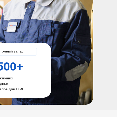
стояный запас
500+
ктющих
одных
алов для РВД