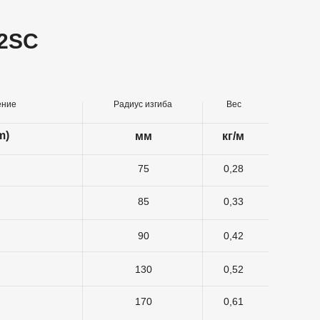
 2SC
ение
Радиус изгиба
Вес
m)
мм
кг/м
75
0,28
85
0,33
90
0,42
130
0,52
170
0,61