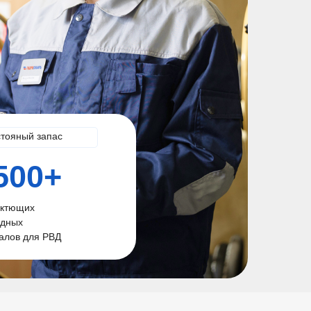
стояный запас
500+
ктющих
одных
алов для РВД