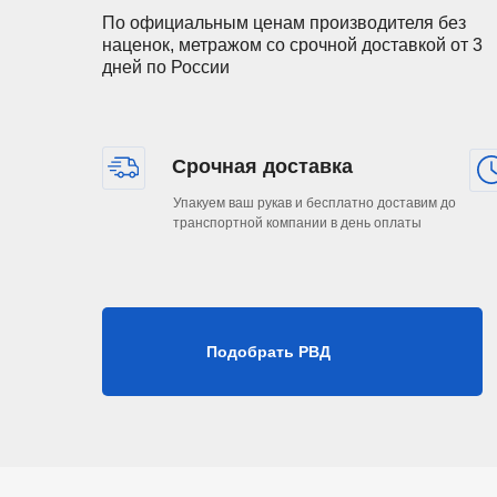
По официальным ценам производителя без
наценок, метражом со срочной доставкой от 3
19
19
3/4"
28,6
дней по России
25
25,4
1"
36,6
Срочная доставка
Упакуем ваш рукав и бесплатно доставим до
транспортной компании в день оплаты
Подобрать РВД